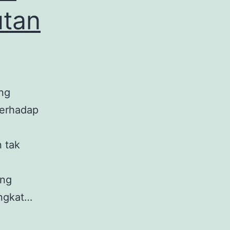
utan
ing
terhadap
 tak
ang
ingkat…