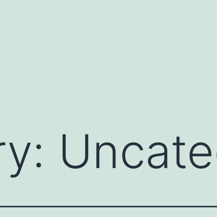
ry:
Uncate