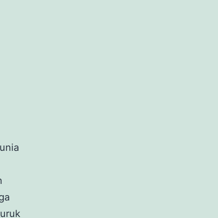
unia
n
gga
buruk