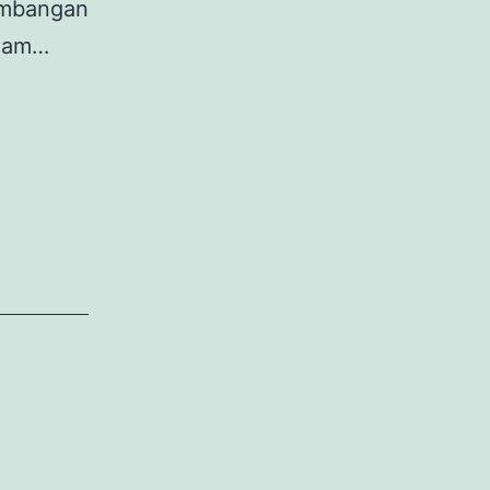
embangan
alam…