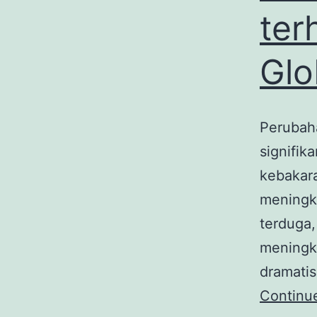
ter
Glo
Perubaha
signifik
kebakara
meningk
terduga,
meningk
dramatis
Continu