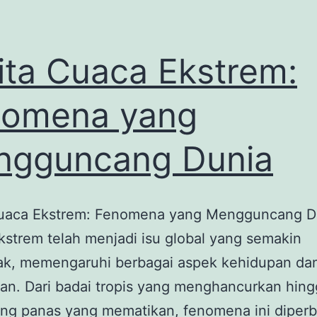
ita Cuaca Ekstrem:
nomena yang
ngguncang Dunia
Cuaca Ekstrem: Fenomena yang Mengguncang D
strem telah menjadi isu global yang semakin
k, memengaruhi berbagai aspek kehidupan da
an. Dari badai tropis yang menghancurkan hin
ng panas yang mematikan, fenomena ini diper