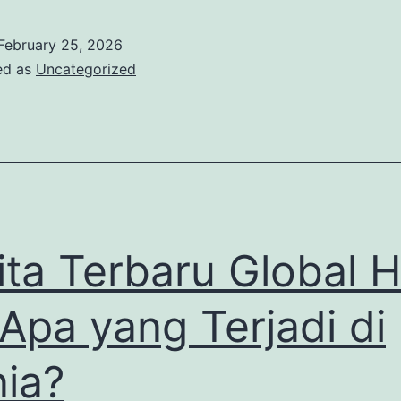
Perubahan
Iklim
February 25, 2026
terhadap
ed as
Uncategorized
Kebakaran
Hutan
Global
ita Terbaru Global H
: Apa yang Terjadi di
ia?