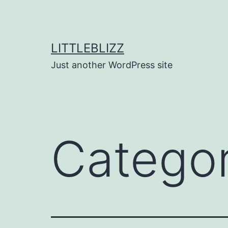
Skip
to
content
LITTLEBLIZZ
Just another WordPress site
Catego