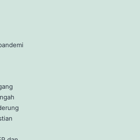
-pandemi
gang
engah
nderung
stian
EP dan