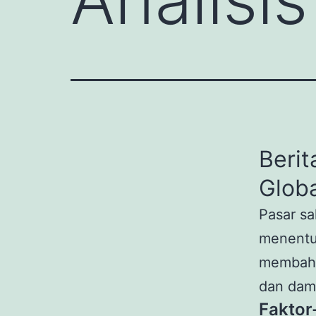
Berit
Globa
Pasar sa
menentuk
membahas
dan damp
Faktor