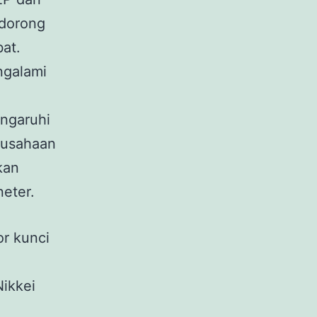
ndorong
at.
ngalami
ngaruhi
rusahaan
kan
eter.
or kunci
ikkei