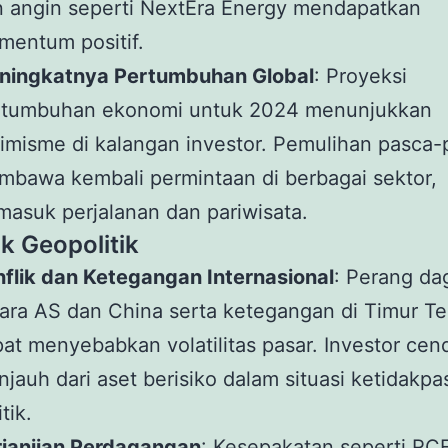
 angin seperti NextEra Energy mendapatkan
entum positif.
ningkatnya Pertumbuhan Global
: Proyeksi
rtumbuhan ekonomi untuk 2024 menunjukkan
imisme di kalangan investor. Pemulihan pasca
bawa kembali permintaan di berbagai sektor,
masuk perjalanan dan pariwisata.
 Geopolitik
flik dan Ketegangan Internasional
: Perang da
ara AS dan China serta ketegangan di Timur T
at menyebabkan volatilitas pasar. Investor ce
jauh dari aset berisiko dalam situasi ketidakpa
itik.
rjanjian Perdagangan
: Kesepakatan seperti RC