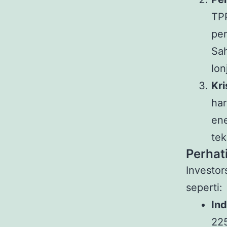
TPP
per
Sa
lon
Kri
ha
ene
tek
Perhat
Investor
seperti:
In
225