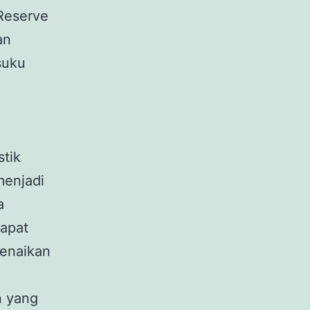
 Reserve
an
suku
tik
menjadi
a
dapat
kenaikan
n yang