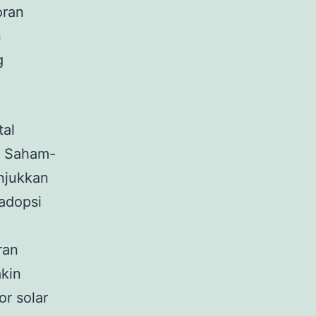
oran
n
g
tal
. Saham-
njukkan
adopsi
ran
akin
r solar