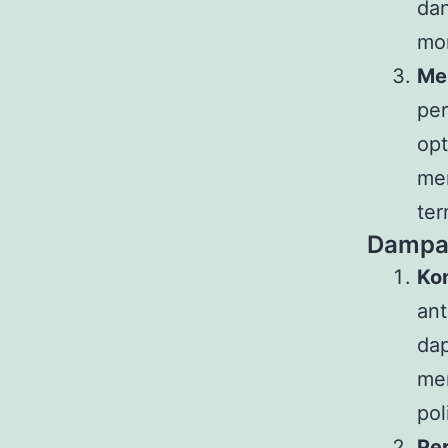
dan
mom
Me
pe
opt
mem
ter
Dampak
Kon
ant
dap
men
pol
Pe