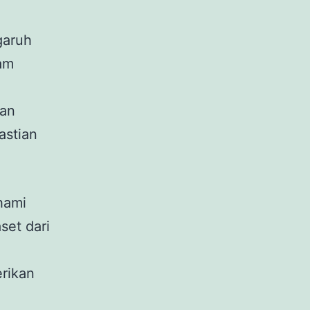
garuh
lam
dan
astian
hami
set dari
rikan