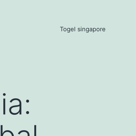
Togel singapore
ia:
bal