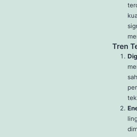
ter
kua
sig
men
Tren Te
Dig
me
sa
per
tek
En
lin
dim