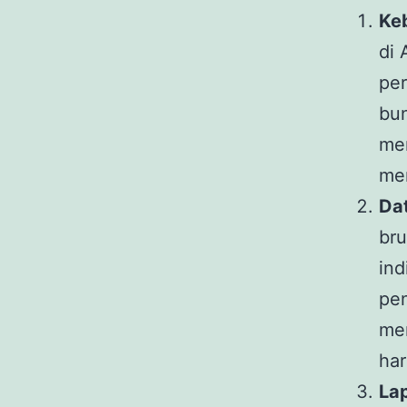
Ke
di 
per
bun
men
me
Da
bru
ind
pen
me
ha
La