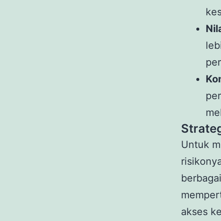
kes
Nil
leb
per
Ko
per
me
Strateg
Untuk me
risikony
berbagai
mempert
akses ke