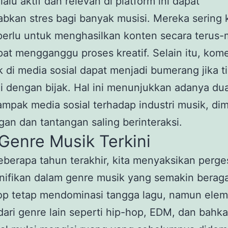
lalu aktif dan relevan di platform ini dapat
kan stres bagi banyak musisi. Mereka sering k
perlu untuk menghasilkan konten secara terus-
at mengganggu proses kreatif. Selain itu, kom
ik di media sosial dapat menjadi bumerang jika t
i dengan bijak. Hal ini menunjukkan adanya dual
mpak media sosial terhadap industri musik, di
an dan tantangan saling berinteraksi.
Genre Musik Terkini
berapa tahun terakhir, kita menyaksikan perge
nifikan dalam genre musik yang semakin berag
op tetap mendominasi tangga lagu, namun ele
ari genre lain seperti hip-hop, EDM, dan bahk