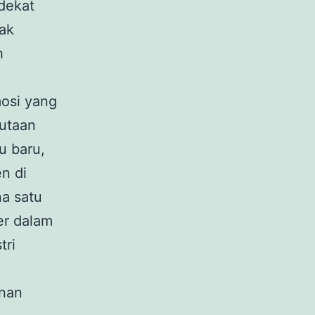
dekat
ak
h
mosi yang
utaan
u baru,
en di
na satu
er dalam
tri
anan