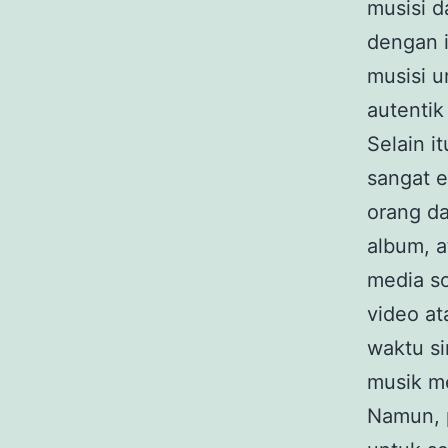
musisi 
dengan 
musisi u
autentik
Selain i
sangat 
orang da
album, a
media so
video at
waktu si
musik me
Namun, p