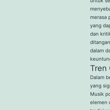
untuk se
menyebab
merasa 
yang dap
dan krit
ditangan
dalam da
keuntung
Tren 
Dalam be
yang sig
Musik p
elemen d