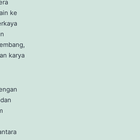
era
ain ke
erkaya
an
rkembang,
kan karya
dengan
 dan
m
antara