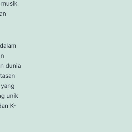
 musik
pan
 dalam
an
an dunia
atasan
e yang
ng unik
dan K-