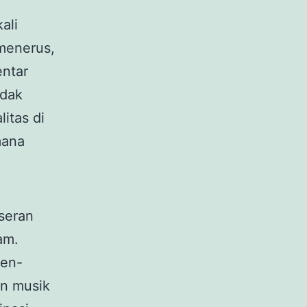
ali
menerus,
entar
idak
itas di
mana
seran
am.
men-
an musik