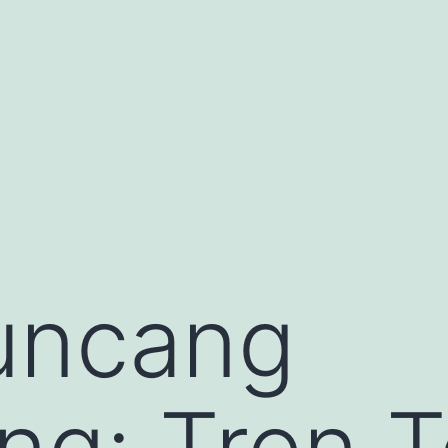
uncang
g: Tren Te