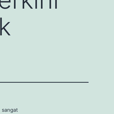
k
 sangat