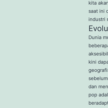
kita aka
saat in
industri
Evolu
Dunia mu
beberapa
aksesibi
kini dap
geografi
sebelumn
dan mena
pop adal
beradapt