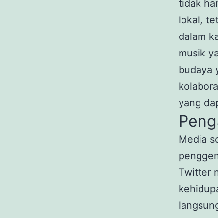
tidak ha
lokal, t
dalam k
musik ya
budaya y
kolabora
yang da
Peng
Media so
penggema
Twitter
kehidupa
langsung