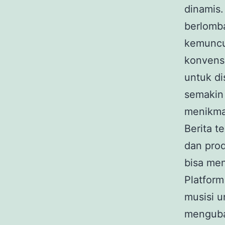
dinamis
berlomb
kemuncu
konvensi
untuk di
semakin 
menikma
Berita t
dan pro
bisa me
Platform
musisi 
mengubah