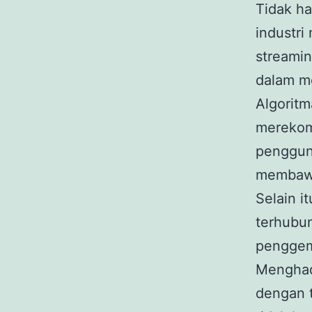
Tidak ha
industri
streamin
dalam m
Algoritm
merekom
penggun
membawa 
Selain i
terhubu
penggem
Menghada
dengan t