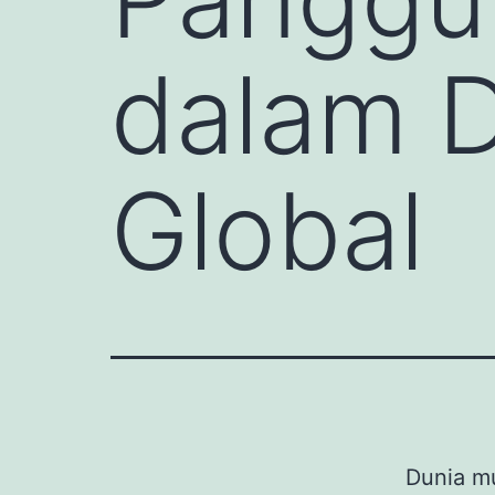
dalam D
Global
Dunia m