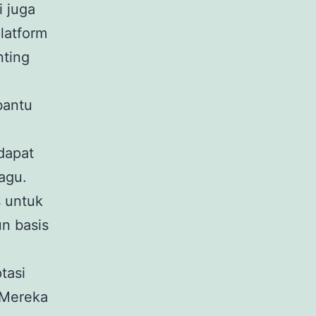
i juga
latform
nting
bantu
dapat
agu.
s untuk
n basis
tasi
. Mereka