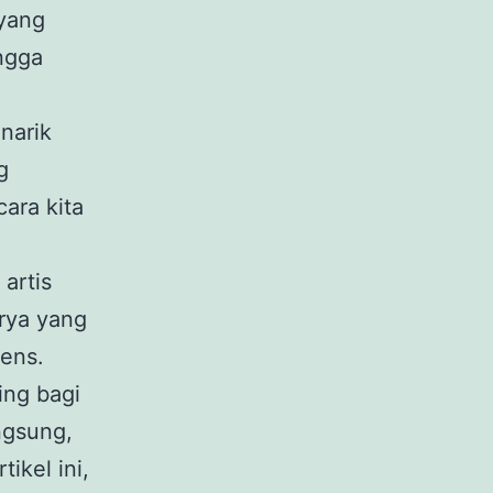
yang
ngga
narik
g
ara kita
artis
rya yang
ens.
ing bagi
ngsung,
ikel ini,