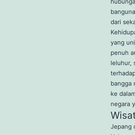
hubungan
bangunan
dari sek
Kehidupa
yang uni
penuh ar
leluhur,
terhada
bangga 
ke dala
negara y
Wisa
Jepang d