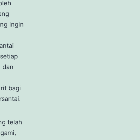
 oleh
ang
ng ingin
antai
setiap
h dan
it bagi
santai.
ng telah
igami,