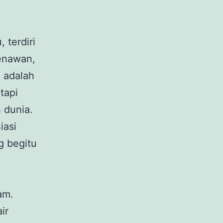
terdiri
enawan,
 adalah
tapi
 dunia.
iasi
g begitu
am.
ir