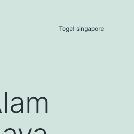
Togel singapore
Alam
daya