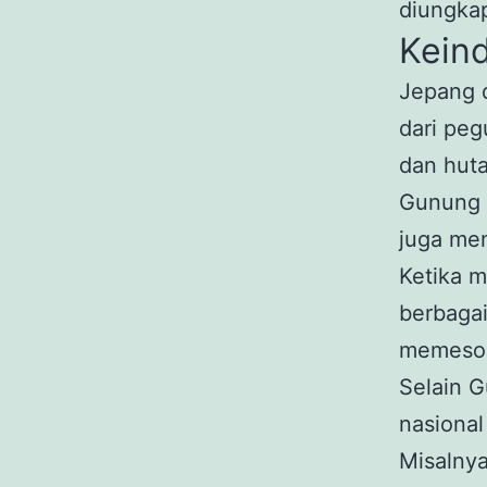
diungkap
Kein
Jepang 
dari pe
dan hut
Gunung F
juga men
Ketika m
berbaga
memeso
Selain G
nasiona
Misalnya