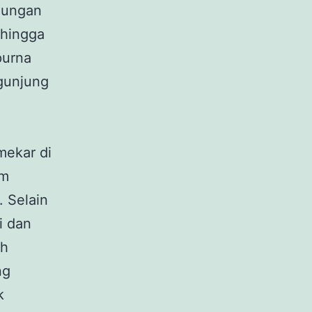
unungan
 hingga
purna
gunjung
mekar di
im
. Selain
i dan
eh
ng
k