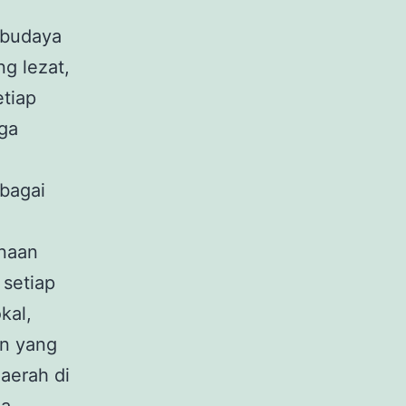
 budaya
ng lezat,
tiap
uga
rbagai
unaan
 setiap
kal,
an yang
daerah di