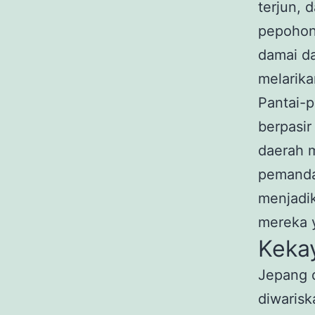
terjun, d
pepohon
damai da
melarikan
Pantai-p
berpasir
daerah m
pemanda
menjadik
mereka y
Keka
Jepang d
diwarisk