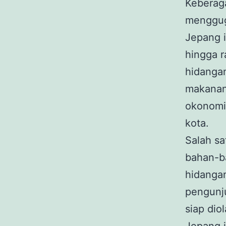
Keberag
menggug
Jepang i
hingga 
hidangan
makanan 
okonomiy
kota.
Salah s
bahan-ba
hidangan
pengunj
siap dio