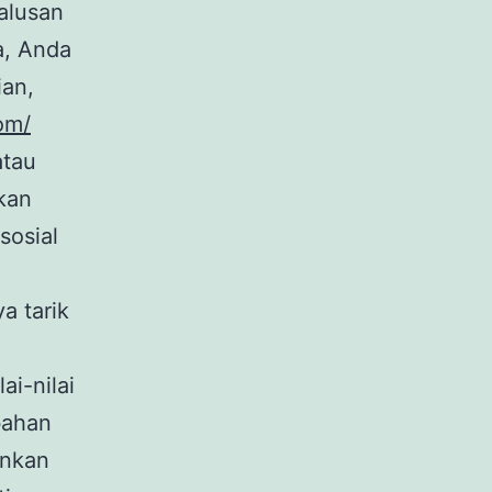
halusan
a, Anda
ian,
om/
atau
kan
sosial
a tarik
ai-nilai
bahan
inkan