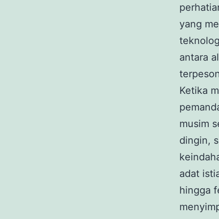
perhatia
yang meg
teknolo
antara 
terpeson
Ketika m
pemanda
musim s
dingin, 
keindaha
adat ist
hingga f
menyimpa