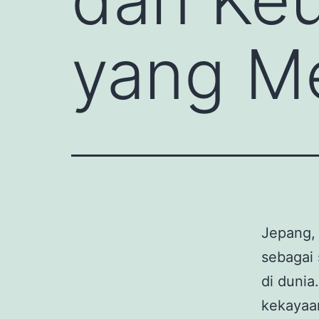
yang Me
Jepang, 
sebagai 
di duni
kekayaa