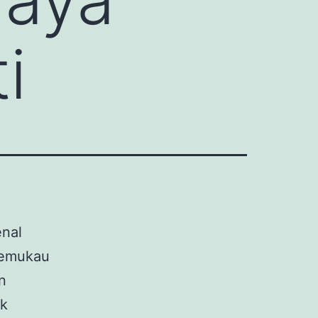
i
enal
 memukau
n
ik