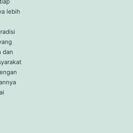
tiap
a lebih
radisi
 yang
a dan
syarakat
dengan
kannya
ai