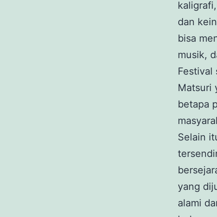
kaligraf
dan kein
bisa me
musik, d
Festival
Matsuri 
betapa p
masyara
Selain i
tersendi
bersejar
yang dij
alami d