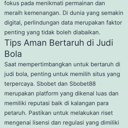
fokus pada menikmati permainan dan
meraih kemenangan. Di dunia yang semakin
digital, perlindungan data merupakan faktor
penting yang tidak boleh diabaikan.
Tips Aman Bertaruh di Judi
Bola
Saat mempertimbangkan untuk bertaruh di
judi bola, penting untuk memilih situs yang
terpercaya. Sbobet dan Sbobet88
merupakan platform yang dikenal luas dan
memiliki reputasi baik di kalangan para
petaruh. Pastikan untuk melakukan riset
mengenai lisensi dan regulasi yang dimiliki