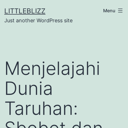
Skip
LITTLEBLIZZ
Menu
to
Just another WordPress site
content
Menjelajahi
Dunia
Taruhan: