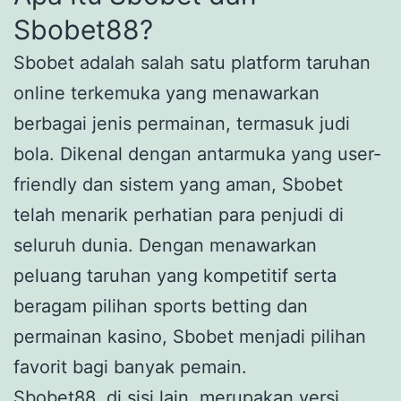
Sbobet88?
Sbobet adalah salah satu platform taruhan
online terkemuka yang menawarkan
berbagai jenis permainan, termasuk judi
bola. Dikenal dengan antarmuka yang user-
friendly dan sistem yang aman, Sbobet
telah menarik perhatian para penjudi di
seluruh dunia. Dengan menawarkan
peluang taruhan yang kompetitif serta
beragam pilihan sports betting dan
permainan kasino, Sbobet menjadi pilihan
favorit bagi banyak pemain.
Sbobet88, di sisi lain, merupakan versi