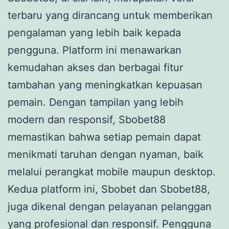
terbaru yang dirancang untuk memberikan
pengalaman yang lebih baik kepada
pengguna. Platform ini menawarkan
kemudahan akses dan berbagai fitur
tambahan yang meningkatkan kepuasan
pemain. Dengan tampilan yang lebih
modern dan responsif, Sbobet88
memastikan bahwa setiap pemain dapat
menikmati taruhan dengan nyaman, baik
melalui perangkat mobile maupun desktop.
Kedua platform ini, Sbobet dan Sbobet88,
juga dikenal dengan pelayanan pelanggan
yang profesional dan responsif. Pengguna