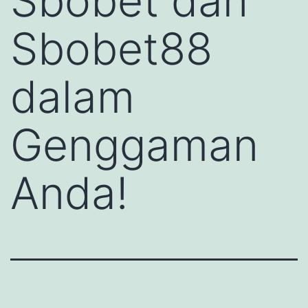
Sbobet dan
Sbobet88
dalam
Genggaman
Anda!