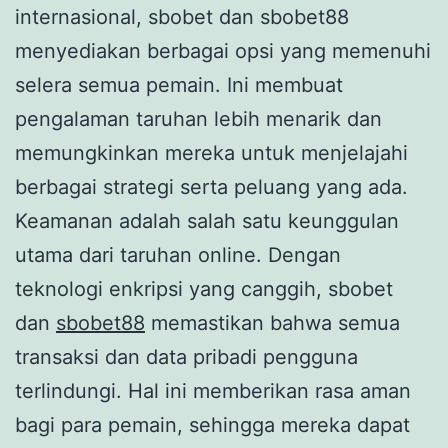
internasional, sbobet dan sbobet88
menyediakan berbagai opsi yang memenuhi
selera semua pemain. Ini membuat
pengalaman taruhan lebih menarik dan
memungkinkan mereka untuk menjelajahi
berbagai strategi serta peluang yang ada.
Keamanan adalah salah satu keunggulan
utama dari taruhan online. Dengan
teknologi enkripsi yang canggih, sbobet
dan
sbobet88
memastikan bahwa semua
transaksi dan data pribadi pengguna
terlindungi. Hal ini memberikan rasa aman
bagi para pemain, sehingga mereka dapat