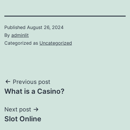
Published
August 26, 2024
By
adminlit
Categorized as
Uncategorized
Post
Previous post
What is a Casino?
navigation
Next post
Slot Online